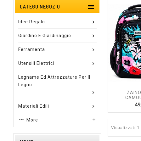

CATEGO NEGOZIO
Idee Regalo
Giardino E Giardinaggio
Ferramenta
Utensili Elettrici
Legname Ed Attrezzature Per Il
Legno
ZAIN
CAMOU
49
Materiali Edili
More

Visualizzati 1-