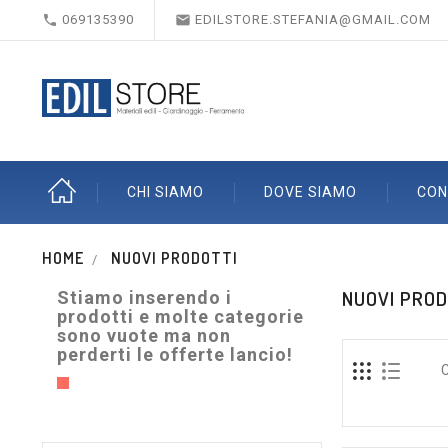


069135390
EDILSTORE.STEFANIA@GMAIL.COM
CHI SIAMO
DOVE SIAMO
CON
HOME
NUOVI PRODOTTI
NUOVI PROD
Stiamo inserendo i
prodotti e molte categorie
sono vuote ma non
perderti le offerte lancio!
C