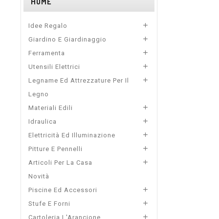
HOME

Idee Regalo

Giardino E Giardinaggio

Ferramenta

Utensili Elettrici

Legname Ed Attrezzature Per Il
Legno

Materiali Edili

Idraulica

Elettricità Ed Illuminazione

Pitture E Pennelli

Articoli Per La Casa
Novità

Piscine Ed Accessori

Stufe E Forni

Cartoleria L'Arancione