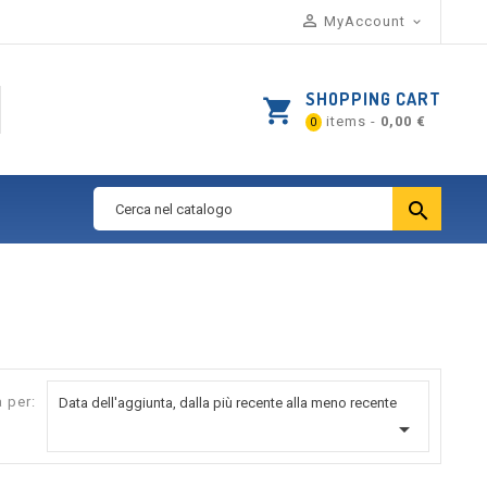

MyAccount

SHOPPING CART
shopping_cart
items -
0,00 €
0

 per:
Data dell'aggiunta, dalla più recente alla meno recente
