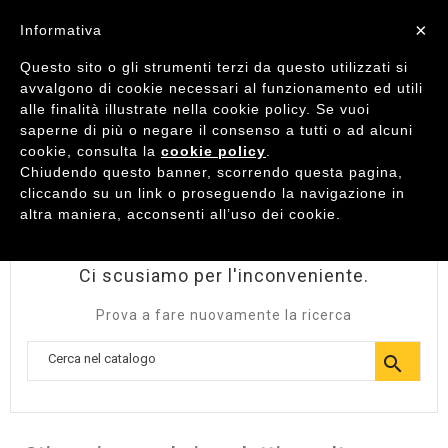
×
Informativa
Questo sito o gli strumenti terzi da questo utilizzati si

avvalgono di cookie necessari al funzionamento ed utili

shopping_cart
alle finalità illustrate nella cookie policy. Se vuoi
0
saperne di più o negare il consenso a tutti o ad alcuni
cookie, consulta la
cookie policy
.
HOME
MARCHI
F90001441 - REDIL SRL
Chiudendo questo banner, scorrendo questa pagina,
cliccando su un link o proseguendo la navigazione in
ELENCO DEI PRODOTTI PER LA MARCA F90001441 -
altra maniera, acconsenti all’uso dei cookie.
REDIL SRL
Ci scusiamo per l'inconveniente.
Prova a fare nuovamente la ricerca
