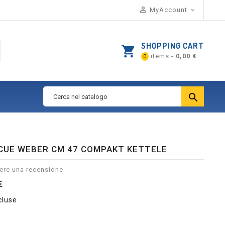

MyAccount

SHOPPING CART
shopping_cart
items -
0,00 €
0

CUE WEBER CM 47 COMPAKT KETTELE
ere una recensione
€
cluse