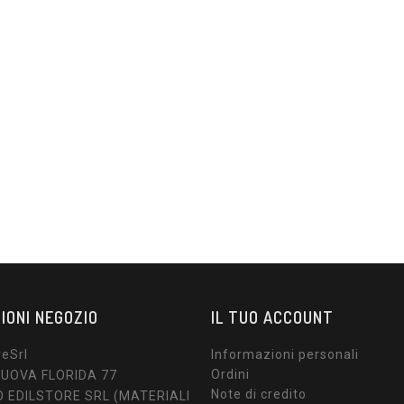
NO STUMBLE
S DREAM
RELLABILE
Prezzo
0 €
IONI NEGOZIO
IL TUO ACCOUNT
reSrl
Informazioni personali
Ordini
NUOVA FLORIDA 77
Note di credito
 EDILSTORE SRL (MATERIALI