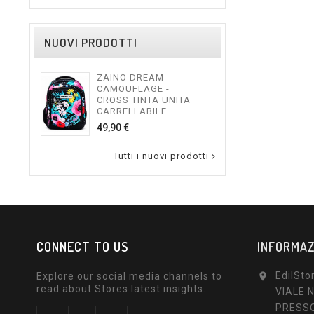
NUOVI PRODOTTI
ZAINO DREAM
ZAI
CAMOUFLAGE -
GUY
CROSS TINTA UNITA
CAR
CARRELLABILE
54,9
Prezzo
49,90 €
Tutti i nuovi prodotti

CONNECT TO US
INFORMAZ
EdilSto
Explore our social media channels to

read about Stores latest insights.
VIALE 
PRESSO